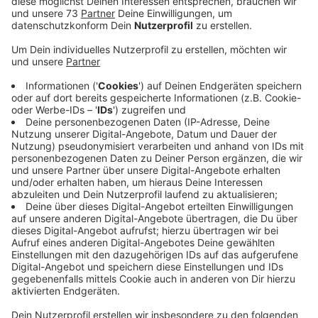
Veröffentlicht:
Donnerstag, 23.06.2022 15:13
Anzeige
Polizei bittet um Hinweise
Anzeige
Die 85-Jährige war auf einen Schockanruf
hereingefallen und wollte ihrer Tochter helfen. Die
Tochter habe einen einen tödlichen Unfall verursacht
und müsse ins Gefängnis, wenn ihre Mutter keine
Kaution zahlt. Das hatte ein Betrüger am Telefon
erklärt. Am Amtsgericht Bocholt kam es dann zur
Geldübergabe an zwei Unbekannte mit südländischem
Erscheinungsbild. Der eine Mann war etwa 30 Jahre alt
und trug einen Anzug mit Hemd. Der zweite Mann war