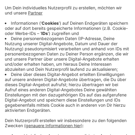
Alarmanlage einer Firma ausgelöst
Anzeige
Die Alarmanlage bei einer Firma hatte ausgelöst und
mehrere Beamte waren ausgerückt. In der Nähe des
Tatorts hielten die Polizisten ein Auto mit
französischem Kennzeichen an. In dem Wagen saßen
vier Männer und mindestens einer von ihnen war wohl in
dem betroffenen Firmen-Gebäude, sagt die Polizei.
Anzeige