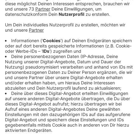
Anzeige
Unfallhergang und Folgen
Anzeige
Nach dem Schnellbusunfall in Heek gestern Abend
(27.11) gibt es jetzt erste Erkenntnisse zur Ursache.
Nach Angaben der Polizei waren der starke Regen und
der heftige Wind Auslöser für das Abkommen von der
Straße. Zwischenzeitlich kursierten auch Vermutungen
zu einem Schwächeanfall des Busfahrers, das hat sich
laut Polizei aber nicht bestätigt. Die Befragung des
Busfahrers steht jedoch noch aus. Gegen halb 6 am
Abend war der Doppeldeckerbus S70 bei Heek rechts
von der Straße abgekommen und im Graben gelandet.
Von den 60 Fahrgästen verletzten sich 7 leicht. Auch