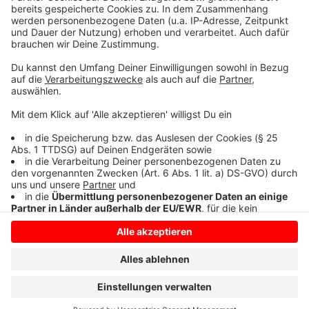
Und diese Person ruft Könning hier bei RADIO WMW
nun auf, sich im Rathaus zu melden.
Anzeige
Anzeige
Anzeige
Anzeige