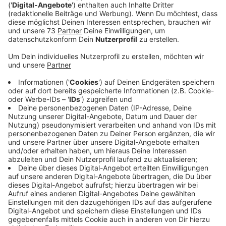
Veröffentlicht:
Montag, 29.06.2020 06:42
Anzeige
Gemäuer und Wassergräben wurden
freigelegt
Anzeige
Denn dort wo das Kaufhaus stand kamen jetzt
Überreste eines Schlosses zum Vorschein. Gemäuer
und Wassergräben wurden genauso freigelegt, wie
Fundstücke entdeckt, die die das Leben auf einem
Adelssitz zu Beginn der Frühen Neuzeit zum Greifen
nahe bringen. Gronau präsentiert heute (29.06) was
gefunden wurde. Um 12 Uhr am Grabungsgelände.