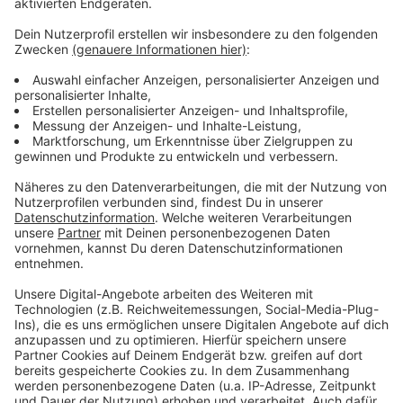
Anzeige
©
C. Golüke / Archäologie am Hellweg eG
Die Reste des Bergfrieds werden abgedeckt.
Anzeige
©
F. Herrmann / Archäologie am Hellweg eG
Reste der Ringmauer am Brückenkopf.
Anzeige