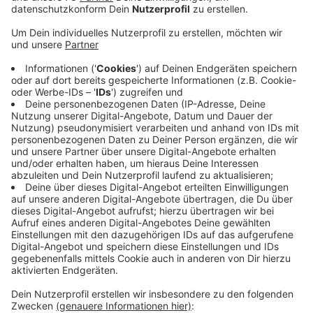
Anzeige
Das Ziel: Mehr Neulinge auf den
westfälischen Fußballplätzen
Anzeige
Der Ramsdorfer Bundesligaschiri Sören Storks wird
Mike Röös beim D-Jugend-Spiel der
Jugendspielgemeinschaft Velen/ Hochmoor gegen die
Jugendspielgemeinschaft Raesfeld Erle 1 begleiten.
Anstoß ist um 17.30 Uhr auf dem Kunstrasenplatz in
Velen. Mit dieser großangelegten Kampagne wirbt der
Verband um Schiedsrichternachwuchs. Das Ziel: Mehr
Neulinge auf den westfälischen Fußballplätzen.
Anzeige