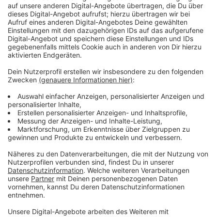
Schimmel auf Joghurt, Frischkäse oder Quark:
Die Bundeszentrale für Ernährung schreibt, dass
das gesamte Erzeugnis weggeworfen werden
muss, denn "je mehr Wasser ein Lebensmittel
enthält, desto schneller breiten sich
Schimmelpilze darin aus".
Angeschimmeltes Fruchtgemüse
(beispielsweise Tomaten)
: Fruchtgemüse wie
Tomaten, Paprika oder Zucchini müssen bei
Schimmelpilzen "sofort entsorgt werden". Auch
bei ihnen hat der hohe Wassergehalt den
Ursprung, weshalb Schimmelpilze "sich bei
falscher Lagerung schnell vermehren können".
Anzeige
Diese Tipps fürs richtige Lagern gibt es