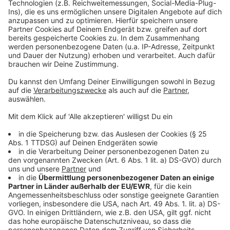
Anzeige
Bei
Joghurt, Frischkäse oder Quark
gilt: Immer
im Kühlschrank lagern, so gut wie möglich
angebrochene Verpackungen verschließen,
innerhalb weniger Tage benutzen. Außerdem
helfen auch immer saubere Löffel bei "Entnahme
des Milcherzeugnisses aus der Verpackung".
Nur wenige Tage hält sich auch
Fruchtgemüse
unverpackt im Kühlschrank. Wichtig: Gemüse
sollte "nicht unter acht bis zehn Grad aufbewahrt"
werden.
Tipp:
Die komplette Liste zu den wichtigsten
Lebensmitteln hat die Bundeszentrale für Ernährung
(BZfE)
hier über diesen Link
aufgelistet.
Anzeige