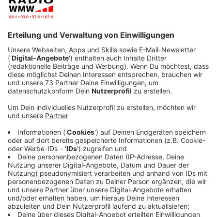
Anzeige
Angeschimmeltes Brot sollte immer komplett
weggeworfen werden, so schade es auch ist. Diese
Regel bei Schimmelbefall kennen die meisten von uns.
Doch wie sieht es mit Früchten, Obst oder Gemüse
aus, was gilt da? Die
Bundeszentrale für Ernährung
hat
auf ihrer Homepage für uns viele aufgelistet, wir
zeigen euch hier einen Auszug.
Anzeige
Welche Lebensmittel weg müssen
Anzeige