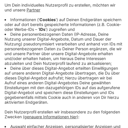
In Bocholt-Spork haben am Abend (15.04.) zwei
Scheunen auf einem Hof am Reyerdingsbach gebrannt.
Der Notruf ging kurz vor 20 Uhr 45 ein. Auf dem Hof
wurde zum Glück niemand verletzt – denn er steht
schon seit längerem leer. Zuerst brannte nur eine
Scheune, dann griffen die Flammen auf eine zweite
Scheune über. Die Feuerwehr konnte verhindern, dass
auch die anderen Gebäude Feuer fingen. Verletzt
wurde niemand. Der Hof ist wohl schon seit längerem
unbewohnt.
Anzeige