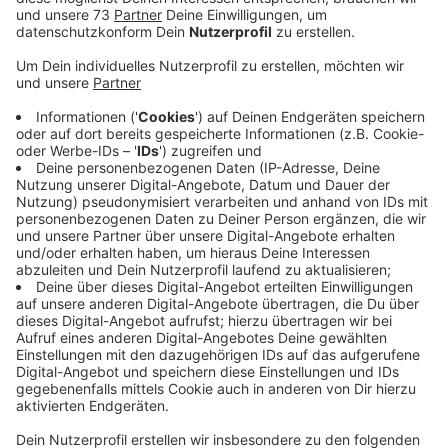
Anzeige
Viele von uns freuen sich, dass es wieder freilebende
Wölfe bei uns in Deutschland gibt. Anders sieht das
bei einigen Schafhaltern aus. Besonders Kurt Opriel
aus Hünxe hat es hart getroffen. Sein Betrieb liegt im
Revier von Wölfin Gloria, zu dem auch Raesfeld und
Schermbeck gehören. Seit September vergangenen
Jahres wurden bei Kurt Opriel zehn Mal Schafe
gerissen, zuletzt an Heiligabend. Bei den meisten
Angriffen haben Experten bestätigt, dass es ein Wolf
war.
Die Ergebnisse für Heiligabend stehen noch aus. Der
Schafhalter weiß nach eigenen Angaben nicht mehr,
was er machen soll, denn er hat seine Tiere schon mit
deutlich höheren Strom-Zäunen geschützt, als von
den Behörden vorgegeben. Aber Wölfin Gloria schafft