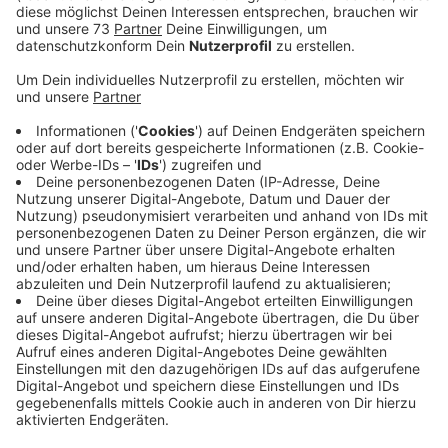
saßen die Beamten nicht drin.
Veröffentlicht: Mittwoch, 28.04.2021 13:22
Anzeige
Schaden mehrere zehntausend Euro
Anzeige
Auf der A31 bei Legden hat ein Sattelzug gestern
abend (27.04.2021) einen Streifenwagen gerammt. Der
war auf dem Standstreifen geparkt, um eine
Unfallstelle abzusichern. Das Blaulicht war
eingeschaltet und die Polizisten hatten Blitzleuchten
aufgestellt. Zum Glück saßen sie nicht mehr im Wagen,
denn der LKW-Fahrer sah die Warnlichter zu spät und