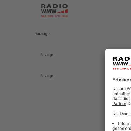
Anzeige
Anzeige
Anzeige