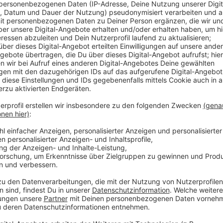
Anzeige
Saranda war erste Anlaufstelle der Kids
Anzeige
Die getötete Gescheranerin war Aushilfe in Saranda'
die 3 Geschwister (2 Jungs, 1 Mädchen) gut und war a
nachdem Ihre Mama nicht mehr nach Hause gekommen
Jährigen vom Jugendamt betreut. Um den Kindern et
Saranda eine Crowdfunding-Aktion für sie ins Leben 
zusammengekommen und helfen aktuell bei der Übe
auch spenden möchtet, findet Ihr die Aktion hier.
Anzeige