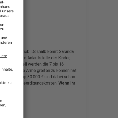
s Familienbetrieb. Deshalb kennt Saranda
uch die erste Anlaufstelle der Kinder,
 war. Aktuell werden die 7 bis 16
was unter die Arme greifen zu können hat
gerufen. Knapp 30.000 € sind dabei schon
rnahme der Beerdigungskosten.
Wenn Ihr