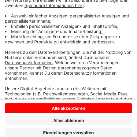
Jahres im jeweiligen Bereich zu temporären
Einschränkungen kommen. Die gesamte Maßnahme
kostet rund 4,8 Millionen Euro und wird vom Bund
bezahlt.
Anzeige
Anzeige
Anzeige
Anzeige