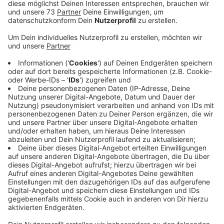
Anzeige
Dauer und Kosten
Anzeige
Ab Montagmorgen (25.08) 9 Uhr wird die B67 von
Bocholt nach Rhede gesperrt. Es gibt eine Umleitung
über die L572 - also die alte B67. Für den LKW-Verkehr
gibt es eine eigene Umleitung über Dingden. In der
Gegenrichtung, also von Rhede nach Bocholt, gilt eine
Einbahnstraßenregelung durch die Baustelle. Der Grund
für das Ganze: die B67 soll in dem Abschnitt bis Mitte
Oktober saniert werden. Darüber hinaus werden auch 7
Brücken instandgesetzt. Für die
Brückeninstandsetzungen kann es bis März nächsten