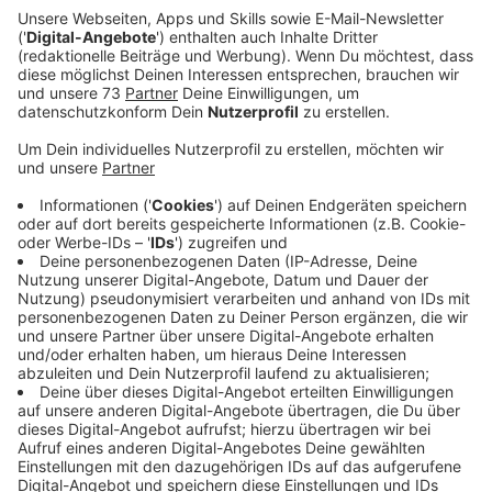
Veröffentlicht:
Donnerstag, 14.03.2024 16:45
Anzeige
Topspiel vor Top-Kulisse
Anzeige
Ein Platzverweis und zwei individuelle Fehler sorgten
zuletzt in Lippstadt dafür, dass Bocholt im
Aufstiegsrennen erneut wichtige Punkte liegen ließ.
Neun Spieltage vor Saisonende stehen die Schwatten
aktuell mit sechs Punkten Rückstand hinter
Tabellenführer Alemannia Aachen auf Rang Zwei.
Während der formstarke Tabellenführer schon am
Freitagabend in Köln vorlegen wird, hat Bocholt am
Samstag ein schwieriges Heimspiel gegen Rot-Weiss