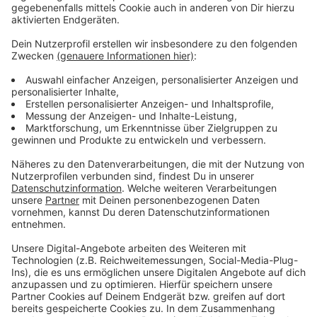
Oberhausen vor der Brust. ,,Da kommt ein Brett auf
uns zu", sagt Bocholts Cheftrainer Dietmar Hirsch vor
der Begegnung. Mit RWO spiele man gegen eine ,,sehr
gute, erfahrene Mannschaft”.
Personell müssen die Schwatten auf den gelb-rot-
gesperrten Kapitän Marc Beckert verzichten. Auch
Kadi Atmaca, Gino Windmüller und Florian Mayer
stehen gegen RWO nicht zur Verfügung. Hoffnung gibt
es noch beim seit Dienstag angeschlagenen Angreifer
Philipp König, der sich nach seinem Wintertransfer vom
MSV Duisburg zuletzt in die Startelf gespielt hatte.
Sicher ist für Bocholt die Unterstützung durch den
,,12. Mann”. Der Verein rechnet mit einem vollen
Stadion am Hünting.
Bei uns könnt Ihr die Übertragung
der Partie am Samstag ab 14 Uhr wie gewohnt live
hören.
Anzeige