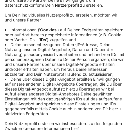
Anzeige
Bußgeldverfahren wegen dauerhafter
Ruhestörung
Anzeige
In Biemenhorst hat ein 39-Jähriger am Wochenende
nicht nur die Nerven seiner Nachbarn sondern auch die
der Polizei strapaziert. Die musste einmal in der Nacht
zu Sonntag und noch zweimal in der vergangenen
Nacht zur Adresse des Mannes ausrücken. Jedes Mal
war der Biemenhorster betrunken und hatte seine
Musik überlaut aufgedreht. Weil er keine Einsicht
zeigte, nahmen ihm die Beamten schließlich die
Musikanlage weg und leiteten ein Bußgeldverfahren
ein.