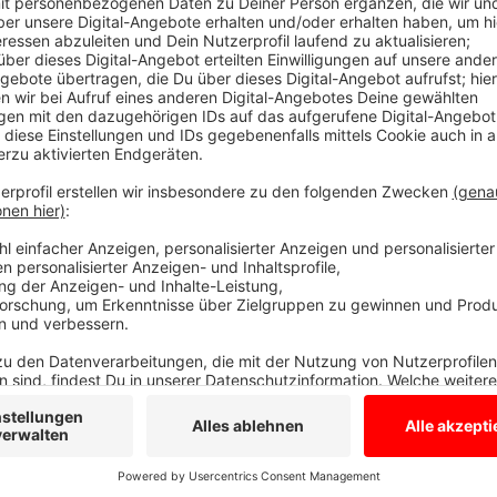
Egal ob Sport, Politik oder neue Musik, diese Woche i
Tschüss auf polnisch?
Anzeige
Olaf Rüter
Rüters Rückblick (KW 31)