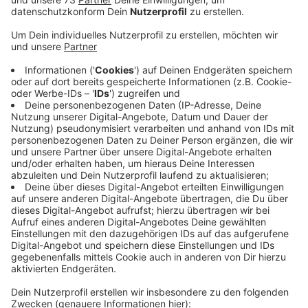
Anzeige
Nachhaltige Mobilität auf IAA
Anzeige
In der Vergangenheit war die IAA vor allem DIE Messe,
wenn es um die Autos der Zukunft geht. Ab sofort
geht es um Mobilität allgemein - die IAA ist also keine
reine Automesse mehr. Dazu gehört eben auch das
Fahhrad. Sarah Terweh von Rose Bikes sagt, dass sich
niemand zwischen Fahrrad und Auto entscheiden
müsse. Es gehe eher darum, dass Fahrräder und Autos
gemeinsam für eine nachhaltigere Mobilität sorgen.
Die IAA Mobility geht noch bis Sonntag (12.09.).