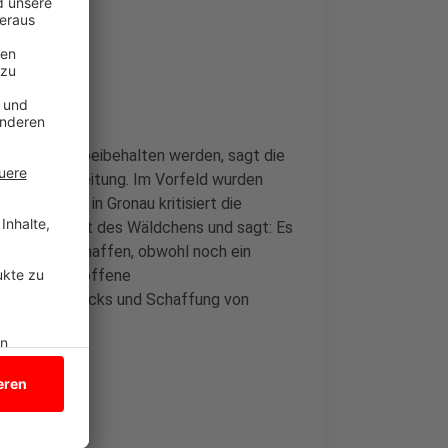
rünzug soll beibehalten werden, sagt die
cher Baubegleitung. Im Vorfeld wurden
ative Liste in Gronau kritisiert die
für den Erhalt des Wäldchens und sagt: Es
 Fakten geschaffen, obwohl noch ein
 es: Die getroffene
 des Waldstücks und Schaffung von