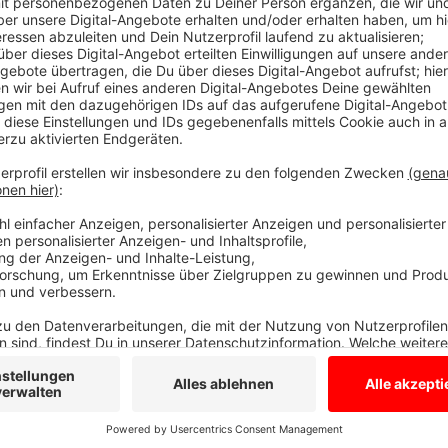
Kritik an dem Vorhaben
Anzeige
Geplant sind etwa 190 Wohneinheiten. Der zentrale G
Stadt Gronau. Die Abholzung erfolge unter ökologis
zum Beispiel Nistkästchen aufgehängt. Die Grün Altern
Abholzung im Bruuner Busch. Sie kämpft seit Jahren 
würden offenbar vor Beginn der Brutphase (1. März)
Petitionsverfahren anhängig sei. Von der Stadt heißt
Abwägungsentscheidung des Rates zwischen Erhalt
Wohnraum sei nicht zu beanstanden.
Anzeige