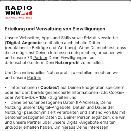
allem einen guten Zweck verfolgt.
Veröffentlicht:
Donnerstag, 09.06.2022 10:02
Anzeige
Das steckt hinter dem Namen "Rock im
Garten"
Anzeige
2015 hatten die fünf Gründer die Idee ein kleines
Festival auszurichten, als eigene Band "Bugs in a Trap".
Für den Namen "Rock im Garten" ist die Location, der
private Garten, verantwortlich. Begonnen als kleines
Event für Freunde und Familie stieg das Interesse
schnell. Somit haben sich die fünf 2018 entschlossen
das Festival erstmals öffentlich zu veranstalten.