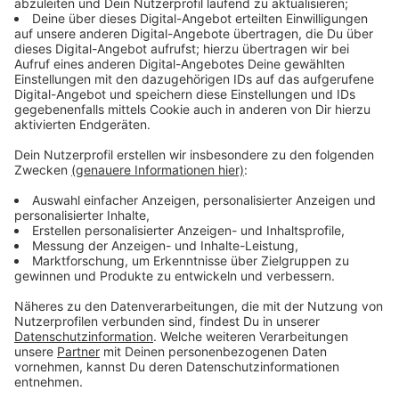
Seitdem treten Bands aus den Bereichen Metal,
Alternative Rock, Indie, Synthie-Rock auf. Auch die
familiäre Atmosphäre soll weiterhin im Fokus stehen.
"Ein Event von Musikern für Musiker," sagt Mike im
Interview.
Anzeige
Die Veranstalter möchten etwas
zurückgeben
Anzeige
Die Veranstalter sind von der Resonanz und und der
Teilnahme anderer Bands so begeistert, das sie ihre
Reichweite für etwas Gutes nutzen wollen. Seit 2019
arbeitet das Festival mit karitativen Partnern wie der