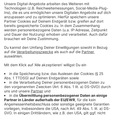
DKMS zusammen. Jetzt unterstützet das Festival die
Aktion Deutschland Hilft e.V. – Bonn (Bündnis
deutscher Hilfsorganisationen) und das Spenden-
Verteilzentrum Ahrtal - Grafschaft-Gelsdorf t.b.a.
Während des Festivals gibt es Stände der
Organisationen und Spendenaktionen der Bands. So
wird beispielsweise eine Gitarre, die von allen Bands
unetrschrieben wird, versteigert. Auch die übrigen
Einnahmen, die über die Kostendeckung hinaus gehen,
gehen an die Organisationen. Generell soll das Event im
familären Rahmen stattfinden, weshalb Jugendliche
bis 16 Jahren und Schwerbehinderte freien Eintritt
haben und auch die Anlagen barrierefrei gestaltet sind.
Außerdem gibt es für Kinder noch eine Spielecke.
Weitere Infos zum Event findet Ihr hier.
Anzeige