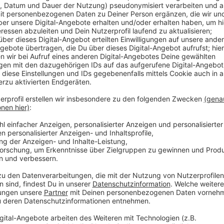
Geschenke für strahlende Kinderaugen
Anzeige
An jedem Adventssonntag werden sorgfältig ausgewä
kommen. Die Chefärztin der Kinderklinik lobt Gosens
Geschenke für strahlende Kinderaugen sorgen.
Anzeige
Ein Engagement, das begeistert
Anzeige
Gosens' Einsatz wird von der Klinikleitung und den Fa
Aktion zeigt, wie wichtig es ist, in der Adventszeit