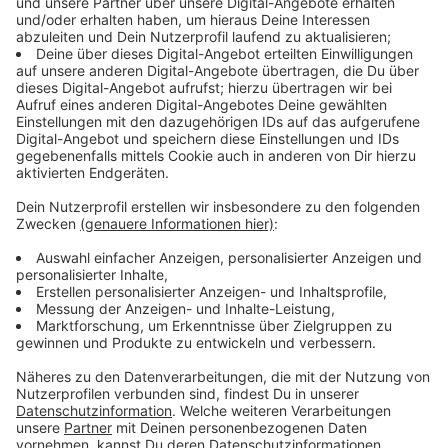
Anzeige
"Dadurch, dass ich jetzt letzes Jahr dort war,
dachte ich ist jetzt ein Jahr danach eigentlich der
perfekte Zeitpunkt, um das endlich mal zu
machen und um die Leute, die durch 'The Voice'
auf mich aufmerksam geworden sind, mit meiner
Musik zu versorgen."
Anzeige
Seit diesem Sommer hat sie zusammen mit einem
Produzenten an dem Song gearbeitet. Da er schon
sechs Jahre alt ist, bedeutet es Rina umso mehr, ihn
endlich zu veröffentlichen und zu zeigen, dass sich ihre