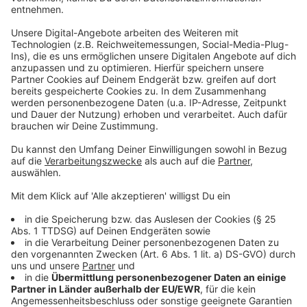
musikalische Reise weiterentwickelt. "Time" ist das
erste Lied aus einer Reihe von Songs, die in Zukunft
noch released werden. Wir dürfen uns also auf weitere
Musik von ihr freuen. Bis dahin gilt aber: Streamt
"Time" gerne rauf und runter und teilt ihn fleißig, um
Rina zu unterstützen! Ihr könnt sie auch für Auftritte
auf Hochzeiten oder Partys buchen - meldet Euch
dafür einfach bei ihr!
Anzeige
Alles rund um Rina!
Anzeige
Ihre Single "Time" auf Spotify
Ihre Single "Time" auf Apple Music