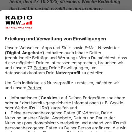
heute, dem 27.10.2023, streamen. Welche Bedeutung
das Lied für sie hat, erzählt sie uns in unserer
geschenkten Minute!
Veröffentlicht:
Freitag, 27.10.2023 10:22
Anzeige
Ein Herzensprojekt!
Anzeige
Bereits seit sechs Jahren liegt der Song "Time" in
Rina's Schublade. Die gefühlvolle Popballade handelt
von dem ersten Herzschmerz. Jetzt ein Jahr nach ihrer
Teilnahme bei der Casting-Show "The Voice of
Germany" hat die Wahl-Hamburgerin entschieden, die
Single zu veröffentlichen.