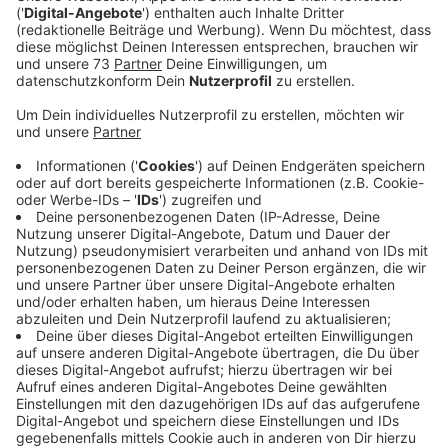
bedanken.
Veröffentlicht:
Donnerstag, 06.01.2022 12:15
Anzeige
Neue Gelände in Velen und Vreden
Anzeige
Die Truppe der Rettungshundestaffel Münsterland
freut sich, denn nach ihrem Aufruf bei RADIO WMW
haben sich zwei Geländebesitzerinnen aus Velen und
Vreden beim Verein gemeldet. Jetzt stehen den
Hunden und ihren Trainern zwei neue Gelände zur
Verfügung. Auf denen können die Vierbeiner üben, auch
mit Ablenkungen, wie Spaziergängern oder anderen
Tieren, menschliche Fährten aufzunehmen und im