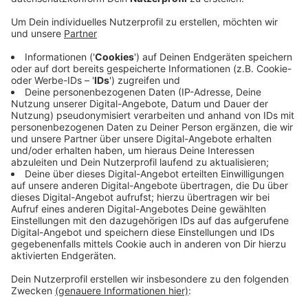
Anzeige
Radfahrer kam in Uniklinik
Anzeige
Ein 57-jähriger Radfahrer aus Vreden, der aus Richtung
Krankenhaus kam, wollte die Umgehungsstraße
überqueren. Dabei wurde er von einem Auto erfasst
und schwer verletzt. Ein Rettungshubschrauber
brachte den Vredener in eine Uniklinik. Der Autofahrer
aus Reken wurde leicht verletzt.
Anzeige