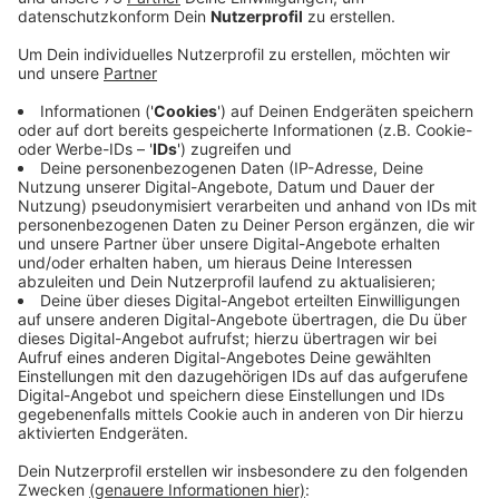
Anzeige
Interesse?
Anzeige
Allein die Helferinnen und Helfer des Hegerings
Stadtlohn-Südlohn-Oeding haben in den vergangenen
drei Monaten insgesamt 880 Hektar abgesucht und
dabei 49 Rehkitze gerettet.
Außerdem Junghasen, Fasane und Entengelege. Wer
sich in der Rehkitzrettung engagieren möchte und kein
Problem damit hat, morgens um 5 unterwegs zu sein,
findet
w
eitere Infos hier
.