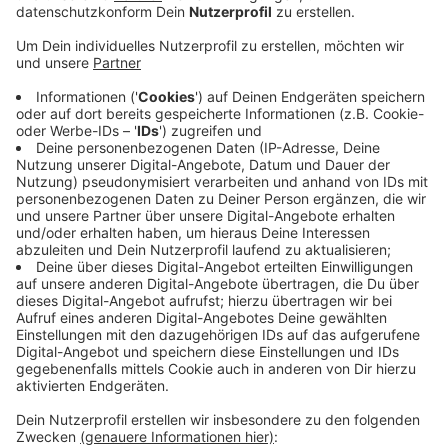
Aktiengesellschaft, an der wir uns beteiligen können.
Veröffentlicht:
Freitag, 26.03.2021 07:04
Anzeige
Nachhaltig und fair
Anzeige
Sie soll das Netz der Betriebe, die nachhaltig und fair
arbeiten vorantreiben, denn hier bei uns gibt es sehr
viel weniger Biobetriebe als im deutschlandweiten
Schnitt.
Wie Ihr die Aktie bekommt und warum es
keinen Börsenhandel damit geben wird, erfahrt Ihr
hier.
Anzeige