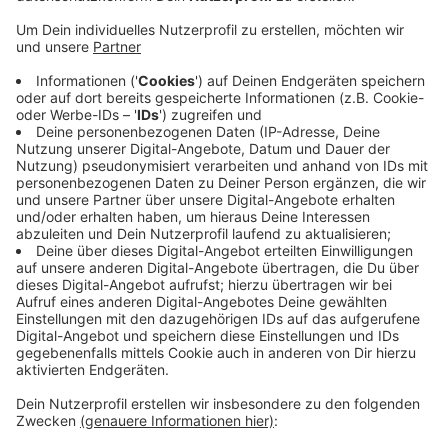
Besorgnis bei der IHK
Anzeige
Sollte Trump als neuer US Präsident wie angekündigt
Importzölle einführen, werde das auch die stark
exportabhängige Wirtschaft im Münsterland und der
Emscher-Lippe-Region spüren, sagt
Hauptgeschäftsführer Jaeckel. Er sieht die politischen
Entscheidungsträger hierzulande nun noch mehr in der
Verantwortung und fordert bessere
Standortbedingungen für Unternehmen in Deutschland
und der EU.
Anzeige