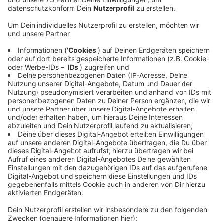
Anzeige
Anderer Fahrplan
Anzeige
Das bedeutet, dass Bahnpendler mit dem RE19 jetzt
wieder schneller ans Ziel kommen. Denn statt Bussen
sind jetzt auch wieder Züge auf der kompletten
Strecke zwischen Bocholt und Düsseldorf unterwegs.
Das war ja in den letzten Monaten eher selten der Fall.
Allerdings geht der Betreiber Vias mit einem
angepassten Fahrplan mit zum Teil geänderten
Fahrzeiten an den Start. Prüft also am besten auch
heute sicherheitshalber Eure Verbindung.