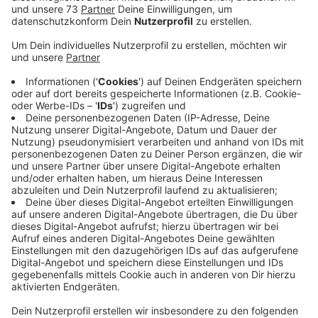
Vor Fahrtantritt im Netz informieren
Anzeige
Wie die Rhein-Ruhr-Bahn als Betreiberin jetzt mitteilt,
verzögert sich der Einbau einer Behelfsbrücke
erheblich. Deshalb ist der Bahnverkehr auf dem
Streckenabschnitt zwischen Bottrop und Essen
weiter nur eingeschränkt möglich. Die Züge aus
Richtung Borken und Coesfeld fahren weiterhin über
Dorsten hinaus durchgehend bis Essen Hauptbahnhof.
Der Zwischentakt zwischen Dorsten und Essen
Hauptbahnhof verkehrt weiterhin nur bis Bottrop
Hauptbahnhof. Zwischen Bottrop Hauptbahnhof und
Essen Hauptbahnhof wird weiterhin ein
Schienenersatzverkehr (SEV) mit Bussen eingesetzt.