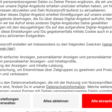
Räumung wegen mangelnder Brandschutz
Anzeige
In Zusammenarbeit mit der Steuerfahndung, der Poli
Gronau gestern zwei Unterkünfte für Arbeitnehmer d
und wurden von den Einsatzkräften befragt. Ein Ge
Brandschutzmaßnahmen geräumt. Es befindet sich noc
als Unterkunft genutzt werden. Die festgestellten
geahndet. Probleme mit Müll und Ungezieferbefall ga
Stadtverwaltung. Sie wird die Kontrollen weiter for
Mieter- und Arbeitnehmerausbeutung durch Leiharb
niederländischen Grenzgebiet.
Anzeige