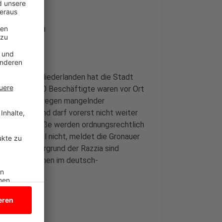
maßnahmen
zei und den Niederlanden hat die Stadt
urchsucht. 30 Beschäftigte waren vor Ort
bäude wurde wegen mangelnder
h im Bau und darf vorerst nicht weiter
 Rechtsverstöße werden ordnungsrechtlich
b es diesmal nicht, meldet die Gronauer
tsetzen.
Hintergrund der Razzia sind
eitsunternehmen im deutsch-