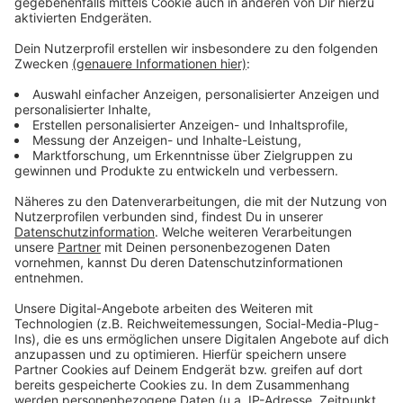
bestrafen, die ihren Abfall irgendwo im Wald
entsorgen. Beim Thema Innenstadt ziehen alle
Fraktionen an einem Strang: In der City seien dringend
neue Bänke, Aschenbecher, Grün und Spielpunkte
nötig, damit wieder mehr Menschen bummeln gehen.
Ein weiteres großes Thema ist der Tornado im Gebiet
der Heroldstraße, der vor einer Woche in Bocholt
gewütet hat. Autos lagen auf dem Kopf. Im Dach von
Hausnummer 19 klaffte ein riesiges Loch. Ein Tornado,
der mit bis zu 250 kmh durch das Wohngebiet zog
verwandelte die Gegend innerhalb von Sekunden in ein
Schlachtfeld. Bärbel Sauer von der sozialen Liste
möchte wissen, ob die Stadt die Tornado-Opfer beim
Wiederaufbau ihrer Häuser und Gärten unterstützt. Die
Sitzung beginnt um 17 Uhr am Mittwoch (12.06).
Anzeige