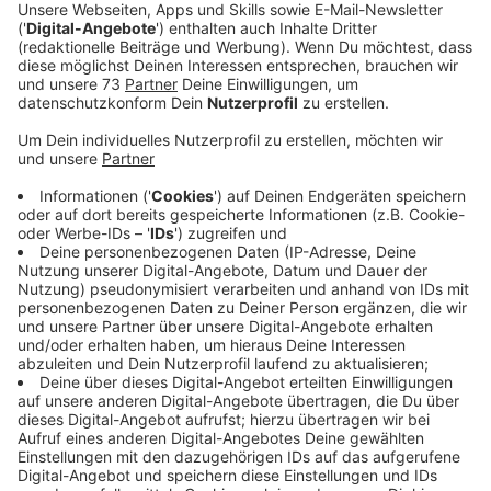
Veröffentlicht:
Mittwoch, 12.06.2019 06:15
Anzeige
Die Ratssitzung in Bocholt könnte am Mittwoch
(12.06) etwas länger dauern. Denn die Liste der
Themen, die abgearbeitet werden müssen, ist picke
packe voll. Los gehts heute Nachmittag mit einer
kritischen Nachfrage. Wie früh genau hat die Stadt
gewusst, dass das Rathaus unter Denkmalschutz
gestellt werden soll? Das möchte Rainer Sauer
wissen, er glaubt, dass die Stadt schon 2015/16
Bescheid wusste und fragt sich, warum Politik und
Bevölkerung nicht früher informiert wurden. Außerdem
schlägt die SPD vor, den Stadtbus am Samstag für ein
Jahr lang kostenlos fahren zu lassen, um den ÖPNV
anzukurbeln. Und die CDU will Umweltsünder härter