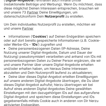
Anzeige
Komplexe Ausschreibung und geringe
Priorität
Anzeige
Seit rund drei Jahren bietet der A31-Rastplatz
Hochmoor ausreichend Stellplätze für LKW. Doch der
geplante Ausbau zu einer Raststätte mit
Tankstelle lässt weiter auf sich warten. Laut
der Autobahn GmbH wird die nötige Ausschreibung für
den Ausbau seit über zweieinhalb Jahren vorbereitet.
Die Ausschreibung gestaltet sich laut der Autobahn
GmbH als äußerst komplex, da sie für beide Seiten der
A31 getrennt erfolgen muss. Dennoch scheint der