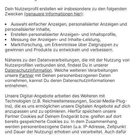
Ausbau keine höchste Priorität zu haben. Ein Sprecher
der Autobahn GmbH erklärte auf Nachfrage
von RADIO WMW, dass der dringendste Bedarf,
nämlich LKW-Stellplätze, bereits gedeckt sei.
Der Rastplatz Hochmoor wird seit 2022 genutzt und
ist ein wichtiger Standort für den Güterverkehr auf der
A31. Der Ausbau zur Raststätte mit Tankstelle würde
jedoch die Infrastruktur für Reisende und
Berufskraftfahrer deutlich verbessern. Wann dieser
Schritt erfolgt, bleibt weiterhin offen.
Anzeige
Anzeige