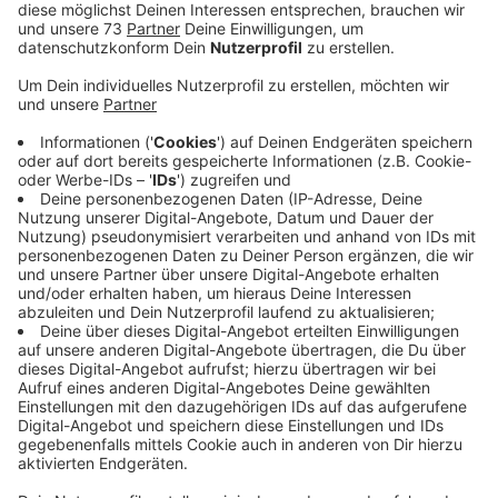
Appell der Stadtverwaltung: Rücksicht
nehmen und Regeln beachten
Anzeige
Mit dem Beginn der wärmeren Jahreszeit häufen sich
in Stadtlohn die Beschwerden über junge Autofahrer,
die mit erhöhter Geschwindigkeit durch die Innenstadt
und den Ortskern fahren. Eine Sprecherin der Stadt
betont, dass dieses Verhalten jedes Jahr ein Problem
darstellt, insbesondere in der Dufkampstraße. Um die
Anwohner vor Lärm zu schützen und eine angenehme
Atmosphäre für die Außengastronomie zu
gewährleisten, gilt dort abends ab 18:30 Uhr ein
Durchfahrverbot.