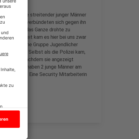
er eine Gruppe streitender junger Männer
h die beiden verbündeten sich gegen ihn
zu, so dass das Ganze drohte zu
lossen. So weit kam es hier bei uns zwar
r unruhig. Eine Gruppe Jugendlicher
nicht gehen. Selbst als die Polizei kam,
 gingen erst nachdem sie angezeigt
gegeben. Hier haben 2 junge Männer am
ne Erfolg. Eine Security Mitarbeiterin