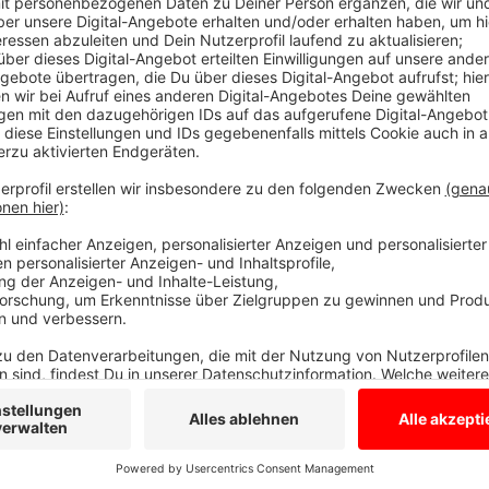
In einem Düsseldorfer Freibad hatte ein Familienvat
zur Rede gestellt um seine Familie zu schützen. Doc
und nach und nach kamen immer mehr junge Leute da
eskalieren. Die Polizei kam und das Bad wurde gesch
nicht, doch auch in Rhede war das Badevergnügen ehe
randalierte und wollte auch nach einem Platzverweis 
zeigten sich die 16 und 17-jährigen uneinsichtig und
wurden. Und auch in Stadtlohn hat es einen Vorfall 
Wochenende versucht, nachts schwimmen zu gehen. Oh
kam ihnen in die Quere.
Anzeige