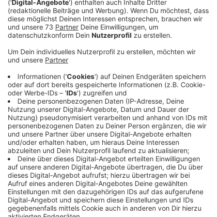
Anzeige
Der Leichenfund in Epe gibt weiter Rätsel auf
Anzeige
Der Leichenfund in einem Maisfeld in Epe gibt weiter
Rätsel auf. Vor zwei Wochen, am 25. September 2024,
konnte einer der Toten identifiziert werden. Der
zweite noch immer nicht. Außerdem ist weiter unklar,
woran die beiden Männer gestorben sind. Die Ermittler
suchen sozusagen nach der Nadel im Heuhaufen. Das
gilt sowohl für die Identifizierung der zweiten Leiche
als auch für die Todesursache. Die toxikologischen
Untersuchungen seien noch nicht beendet, sagte uns
ein Sprecher der Staatsanwaltschaft Münster.
Überprüft werde eine Vielzahl von Stoffen, um zu