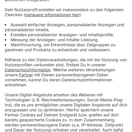
klären, woran die beiden jungen Männer gestorben
seien, wie zum Beispiel an einer Vergiftung. Bei dem
einen handelt es sich um einen 25-jährigen aus der
Nähe von Danzig, der nach ersten Erkenntnissen allein
unterwegs war und sich in den Niederlanden
aufgehalten haben könnte. Seine auffälligen
Tätowierungen haben dazu beigetragen, dass er von
Angehörigen identifiziert wurde. Der andere Tote war
dagegen nicht tätowiert.
Anzeige
Anzeige