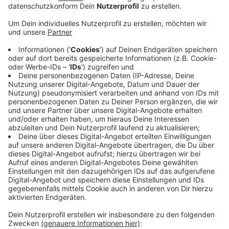
Anzeige
Dank ihm fährt Infombil von Ort zu Ort
Anzeige
Seit den 80ern setzt sich Hadder intensiv für
Menschen mit Diabetes engagiert. Er hat selbst im
Raum Borken eine Selbsthilfegruppe gegründet und
hatte zeitweise auch den Vorsitz im Landesverband
NRW. Ihm ist es unter anderem zu verdanken, dass das
Diabetiker Infomobil von Ort zu Ort fährt und die
Menschen über die Krankheit und ihre
Behandlungsmöglichkeiten aufklärt.
Anzeige