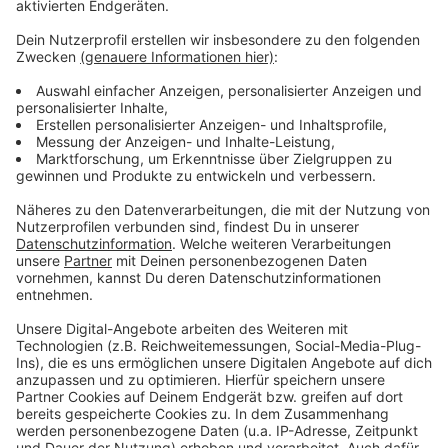
und Jugendhospizdienst in Bocholt.
Alle Infos zum Spenden und zu dem Konzert findet
Ihr hier.
Anzeige
play_circle
download
"Wir sind voller
Vorfreude"
Anzeige