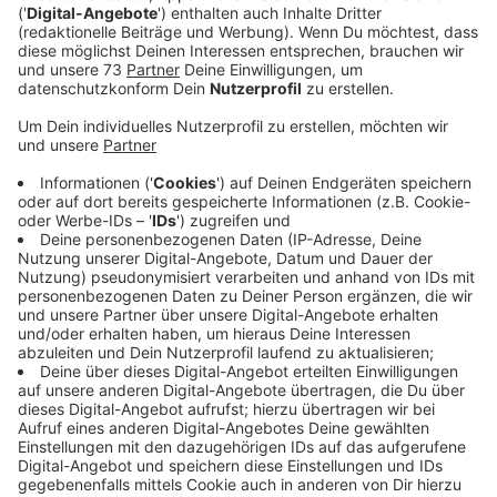
Anzeige
"Seit August ruhen die Instrumente"
Anzeige
Das Duo freut sich nach längerer Zeit ohne Auftritte
endlich mal wieder zusammen zu spielen und uns einen
schönen Abend zu machen. Steffen und Stefan aus
Bocholt wollen morgen Abend (Freitag 19.03.) ein
besonderes Konzert zu uns nach Hause bringen. "Quite
Relaxed" steht für einen bunten Mix aus Songs von Ed
Sheeran, Coldplay, Herbert Grönemeyer und vielen
mehr. Mit ihrem Online-Konzert aus der Akademie
Klausenhof in Dingden möchten sie parallel Spenden
sammeln für den OMEGA e.V., ein Ambulanter Kinder-