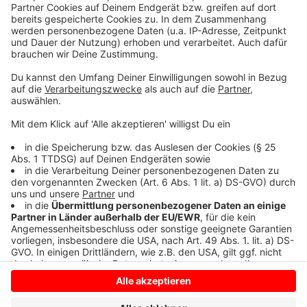
Details durch und stimmen Sie der
Nutzung des Service zu, um dieses
Video anzusehen.
Mehr Informationen
Purple Disco Machine, Sophie And The Giants -
Hypnotized (Visualiser)
Akzeptieren
Anzeige
powered by
Usercentrics Consent
Management Platform
Anzeige
Anzeige