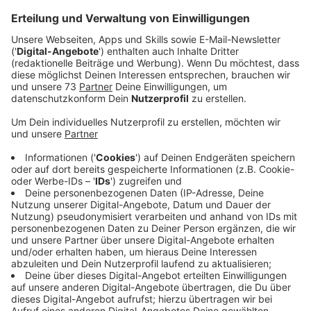
Veröffentlicht:
Donnerstag, 06.08.2020 13:07
Anzeige
Purple Disco Machine, der Künstlername des
deutschen Disco-House-Produzenten Tino aus
Dresden, ist bekannt für seinen Nu-Disco-Sound und
zahlreiche Remixe für Schwergewichte aus der Club
und Pop Szene. Mit "Hypnotized" läutet er nun eine
neue Ära ein. Mit der Hilfe des britischen Indie-
Newcomers Sophie and the Giants wird die sofort
einnehmende Melodie und die Basslinie, die zum
Synonym für so viele seiner Hits geworden ist, durch
deren Gesang ergänzt.
Anzeige