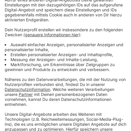
Mit über 250 Millionen Streams über seine bisherigen
Werke und einer aktuellen Serie von Remixen für Dua
Lipa, Mark Ronson oder Sir Elton John, schafft Purple
Disco Machine mit seinem eigenen Track eine
moderne und anspruchsvolle Sichtweise auf das
Jahrzehnt, das ihn selbst inspiriert hat.
Anzeige
Wir benötigen Ihre
Zustimmung, um den YouTube
Video-Service zu laden!
Wir verwenden einen Service eines
Drittanbieters, um Videoinhalte
einzubetten. Dieser Service kann
Daten zu Ihren Aktivitäten
sammeln. Bitte lesen Sie die