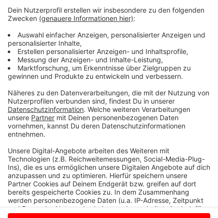
aber nur ein Zufallsopfer, denn der explosive Karton
war für den Besitzer des Fahrzeugs gedacht, sagt die
Staatsanwaltschaft. Der soll eine Affäre mit der
Ehefrau des Angeklagten gehabt haben. Nachdem er
die Affäre beendet habe, sei die Ehefrau zunehmend
depressiv geworden. Dafür habe der Angeklagte den
Ex-Liebhaber verantwortlich gemacht und sich an ihm
rächen wollen, so der Vorwurf.
Hier geht's zu den
Infos vom Tag der Tat.
Anzeige
Anzeige