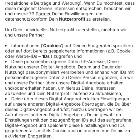
Veröffentlicht:
Donnerstag, 17.10.2024 06:16
Anzeige
Vorwürfe gegen den Angeklagten wiegen
schwer
Anzeige
Der 52-Jährige muss sich unter anderem wegen
versuchten Mordes verantworten. Denn die
Staatsanwaltschaft wirft ihm vor am 8. März in den
frühen Morgenstunden eine selbstgebaute Spreng-
und Brandvorrichtung vor der Fahrertür eines
parkenden Autos gelegt haben. Durch die wurde der
58jährige Ochtruper damals schwer verletzt. Er war