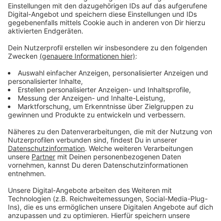
Auseinandersetzung mit einem der Beschäftigten
gekommen und der Angeklagte habe dem Mann mit
seiner Pistole vor die Stirn geschlagen, so der Vorwurf.
Der maskierte Täter flüchtete anschließend unerkannt
und ohne Beute auf dem Fahrrad.
Anzeige
Ermittlungen und Festnahme
Anzeige
Die Sparkasse Westmünsterland setzte kurz nach
dem Überfall eine Belohnung aus. Ermittler haben
DNA-Spuren am Tatort gefunden und da gab es einen
Treffer in der niederländischen Datenbank. Sechs
Wochen nach dem Banküberfall in Isselburg, am 19.
Dezember 2023, nahm die Polizei den 68-Jährigen an