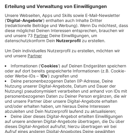
Erpressung und gefährlicher Körperverletzung
angeklagt.
Veröffentlicht:
Freitag, 16.08.2024 06:05
Anzeige
Der Vorwurf
Anzeige
Der 68-Jährige soll am 7. November 2023 gegen 12
Uhr die Sparkassenfiliale an der Minervastraße
betreten und die Mitarbeiter mit einer Gaspistole und
einer scharfen Handgranate bedroht haben. Auf einem
Zettel soll er dann das Geld aus den Bankautomaten
gefordert haben. Dann sei es zu einer körperlichen