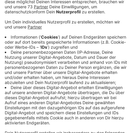
Anzeige
Atomkraftgegner bitten
Wirtschaftsministerium zum Gespräch
Anzeige
Heute (Fr. 19.01.24) sind Vertreter mehrerer Anti-
Atomkraft-Initativen zu Gast im NRW-
Wirtschaftsministerium. So ein Gespräch hat es seit
mehr als sieben Jahren nicht mehr gegeben. Es findet
auf Anfrage der Atomkraftgegner statt. Sie fordern
eine Zwischenlagerung des Atommülls in Jülich und
hoffen, dass die geplanten Castor-Transporte von
Jülich nach Ahaus noch verhindert werden können.
Denn eine Genehmigung dafür gibt es noch nicht.