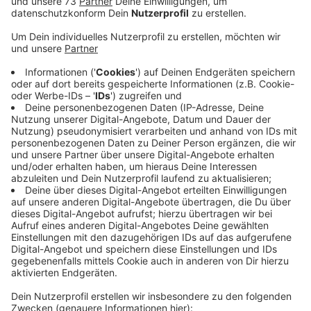
Veröffentlicht:
Donnerstag, 10.08.2023 16:11
Anzeige
Projekt bietet verschiedene Klang-Erlebnisse
Anzeige
Wir können uns einen Audio-Guide mit Geräuschen aus
der Gemeinde ausleihen oder in der Volksbank eine
interaktive Klanginstallation anhören. Wer möchte kann
auch einen Experten mit seinen Mikrofonen bei einem
kleinen Spaziergang durch Heiden begleiten. In den
drei anderen Münsterlandkreisen sind Ascheberg,
Everswinkel und Nordwalde an dem Projekt beteiligt.
Hier gibt es weitere Infos zu dem Projekt