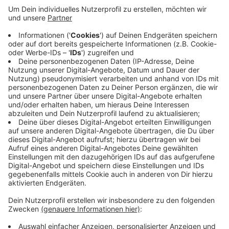
Mit einem eigenen Outlet-Center hatte Gronau vor
Jahren kein Glück. Die Pläne mussten schließlich ad
acta gelegt werden. Und auch beim Millionen-Projekt
DRIO gibt es aktuell Probleme. Die Investoren finden
nicht genügend Einzelhändler, die in die geplanten
Gebäude rund um den Kurt-Schumacher-Platz
einziehen wollen. Eigentlich waren Geschäfte,
Wohnungen, Dienstleistungen und Erlebnisgastronomie
geplant. Jetzt wird ein Alternativkonzept erstellt mit
einer anderen Aufteilung der Nutzflächen. Mitte Mai
soll es dem Gronauer Rat vorgelegt werden.
Anzeige