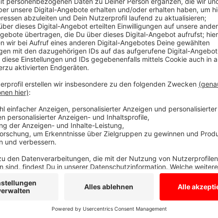
in den nächsten Tagen und Wochen immer wieder ma
Netzbetreiber Amprion. Das Unternehmen will wissen
für die geplante unterirdische Stromautobahn. Die sol
erzeugte Windenergie von Emden aus nach NRW bringe
unterirdische Stromleitung durchgehen soll.
Anzeige