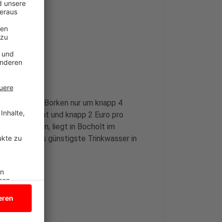
gsten
reis im Kreis Borken nur um knapp 4
schen 65 Cent und knapp 2 Euro pro
t am höchsten, liegt in Bocholt im
hat damit das günstigste Trinkwasser in