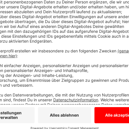
Anzeige
Trinkwasser NRW-weit in Legden am günsti
Anzeige
In den vergangenen 10 Jahren ist der Durchschnittsp
Prozent gestiegen. Je nach Wohnort müssen wir zwi
Kubikmeter Trinkwasser zahlen. Der Preis in Ahaus is
Mittelfeld und ist in Legden am niedrigsten. Legden 
ganz NRW.
Abwasser ist in Reken landesweit am billigsten.
Anzeige