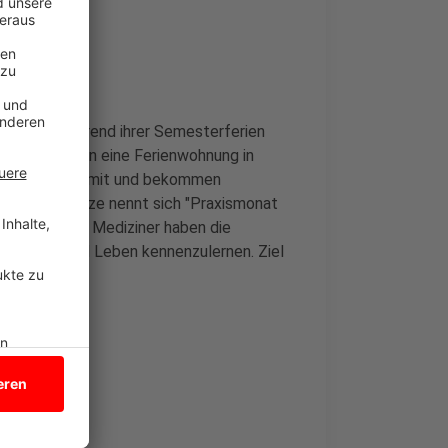
n
arbeiten während ihrer Semesterferien
. Ihnen stehen eine Ferienwohnung in
Hausarztpraxen mit und bekommen
ern. Das Ganze nennt sich "Praxismonat
n. Angehende Mediziner haben die
 Arbeiten und Leben kennenzulernen. Ziel
niederlassen.