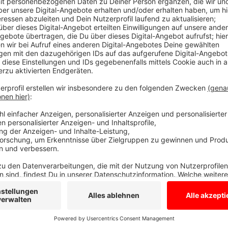
Ärzte sollen sich auf dem Land niederlasse
Anzeige
Vier Medizinstudenten und -studentinnen leben und 
jetzt einen Montag lang bei uns im Westmünsterland
Ahaus und ein Auto zur Verfügung, sie arbeiten in 
attraktive Fortbildungsangebote an den Krankenhäus
Allgemeinmedizin" und wurde 2010 ins Leben gerufe
Möglichkeit, unseren Kreis als attraktive Region zum
ist, dass sie sich später hier auf dem Land als Ärzte 
Anzeige