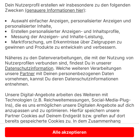
Gronau einen Teil der Gottesdienste. In Bocholt hat
die Pfarrei Liebfrauen ihre Gottesdienste abgesagt,
während St. Georg und St. Josef ihre
Präsenzveranstaltungen durchführen wollen. Erstmals
wird es außerdem auf dem Berliner Platz ein so
genanntes „Christmas-Drive-In“ an Heiligabend und
beiden Weihnachtstagen geben.
Anzeige
Anzeige
Anzeige