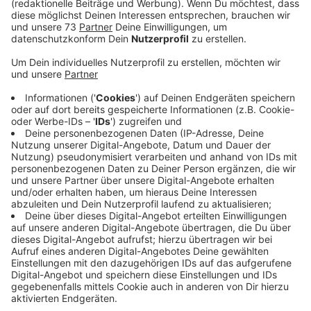
Borken sehr unterschiedlich entschieden.
Veröffentlicht:
Mittwoch, 23.12.2020 06:05
Anzeige
„Christmas-Drive-In“
Anzeige
In einigen Gemeinden im Dekanat Borken wird es an
Heilig Abend keine Präsenzgottesdienste geben - und
zwar in Erle, Raesfeld und Rhedebrügge. Auch in
Gescher gibt es keine Präsenzgottesdiensten. Auch
im Dekanat Ahaus/Vreden gibt es einige Absagen. In
Stadtlohn, Südlohn und Oeding verzichtet man
komplett auf die Präsenzgottesdienste. Ahaus hat die
Zusatzveranstaltungen im Außenbereich gestrichen,