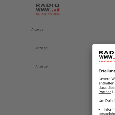
Anzeige
Anzeige
Anzeige