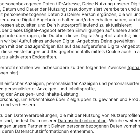
Wenn man Post Malone so sieht, mit Tattoos im Gesi
dann denkt man direkt an einen klassischen Gangster
es musikalisch auch auf jeden Fall in die Richtung. J
Start, das heißt "Austin". Und mittlerweile ist er ei
neuste Beweis: Die Single "Enough Is Enough".
Anzeige
Wir benötigen Ihre Z
den YouTube Video
laden!
Wir verwenden einen S
Drittanbieters, um V
einzubetten. Dieser Servi
Ihren Aktivitäten sammeln.
die Details durch und s