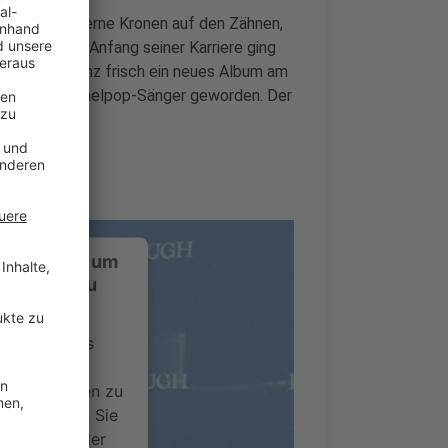
cht und silberne Kronen auf den Zähnen,
-Rapper. Am Anfang seiner Karriere ging
etzt hat er ganz frisch ein neues Album am
n richtiger Kuschelpop-Sänger geworden. Der
ustimmung, um
-Service zu
ervice eines
ideoinhalte
ce kann Daten zu
 Bitte lesen Sie
timmen Sie der