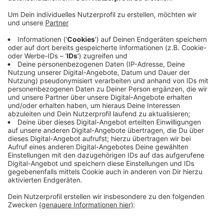
Anzeige
Kein Zusammenhang mit Messerangriff
Anzeige
Fahndungsmaßnahmen unter Hinzuziehen eines
Polizeihubschraubers und starken Polizeikräften
verlief negativ. Die Ermittlungen dauern an.
Anzeige