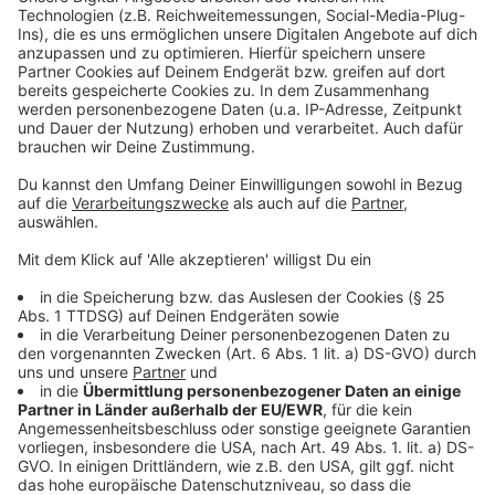
Krankenhaus, wo er durch Rettungskräfte versorgt
wurde. Es besteht keine Lebensgefahr. Für die
Fahndung nach der Tatverdächtigen setzte die Polizei
unter anderem einen Hubschrauber und eine
Einsatzhundertschaft ein. Die 56-Jährige stellte sich
am Donnerstagabend (25.12., 18:05 Uhr) auf einer
Polizeiwache in Gronau. Die Beamten nahmen die
Gronauerin mit deutscher und türkischer
Staatsangehörigkeit vorläufig fest.
Die Hintergründe der Tat sind Gegenstand der
Ermittlungen.
Eine Mordkommission ist bei der Polizei Münster im
Einsatz. Im Laufe des Tages soll über eine Vorführung
der Tatverdächtigen zwecks Prüfung der Anordnung
der Untersuchungshaft entschieden werden.
Quelle: Kreispolizei Borken, Pressemitteilung