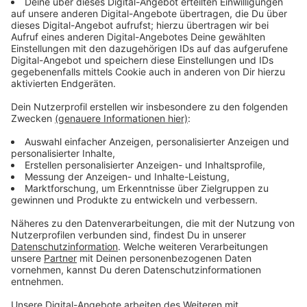
Tatverdächtige festgenommen und eine
Mordkommission eingerichtet.
Ersten Erkenntnissen zufolge fuhren die 56-jährige
Tatverdächtige, ihre 23-jährige Tochter und deren 27-
jähriger Partner in einem Auto von Ahaus nach Gronau.
Nach einer zunächst verbalen Auseinandersetzung soll
die 56-Jährige Pfefferspray eingesetzt haben,
woraufhin der 27-jährige Fahrer das Fahrzeug stoppte.
Im Rahmen einer dann außerhalb des Fahrzeugs
stattfindenden Auseinandersetzung soll die 56-
Jährige den 27-Jährigen ebenfalls mit einem Messer
angegriffen und mit einem Stich in den Oberkörper
schwer verletzt haben. Andere Verkehrsteilnehmer
sind durch die Auseinandersetzung nicht gefährdet
worden.
Die 56-Jährige flüchtete anschließend vom Tatort. Die
23-Jährige fuhr den 27-Jährigen in ein nahegelgenes