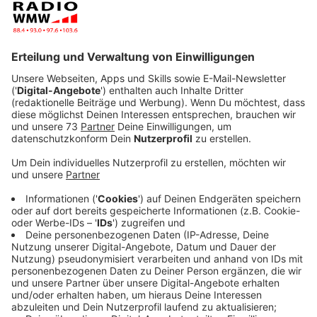
Haftbefehl wegen versuchten Totschlags und
gefährlicher Körperverletzung gegen die 56-jährige
Frau aus Gronau. Die Tatverdächtige äußert sich
bislang nicht zu den Vorwürfen. Die Ermittlungen
dauern an.
Veröffentlicht:
Samstag, 27.12.2025 18:52
Anzeige
Stand vom 25.12.25:
Anzeige
Am Donnerstagnachmittag (25.12., 14:00 Uhr) ist ein
27-Jähriger durch einen Messerstich auf der
Landstraße Graeser Brook zwischen Ahaus und Gronau
schwer verletzt worden. Die Polizei hat eine 56-jährige