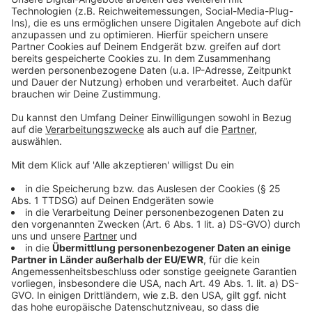
Notrufe eingehen und, wie sich das Einsatzgeschehen
verteilt. Wenig überraschend: Der Samstag ist der
arbeitsintensivste Tag für die Beamten. Vor allem
nachts, wo im Schnitt knapp 60 Einsätze anfallen. Und
dann können die Wege unter Umständen sehr lang sein,
sagt Daniel Sühling. Der Polizeioberrat ist der Leiter
der Direktion Gefahrenabwehr/Einsatz und hat die
Zahlen heute (04.05.23) vorgestellt. Auch an anderen
Stellen setzt unsere Polizei inzwischen sehr verstärkt
auf moderne Technik: in der Leitstelle können zum
Beispiel Hubschrauber-Wärmebilder live zugeschaltet
werden, was sehr bei Verfolgungen hilft, oder bei
Fahndungen und auch es gibt auch eine Kollegin, die
die Social-Media Kanäle von Verdächtigen oder auch
Vermissten sichtet. In einem Fall wurde so zum
Beispiel klar: der Betroffene ist offenbar Besitzer
eines Kampfhundes und die eingesetzten Polizisten
konnten entsprechend vorgewarnt werden.