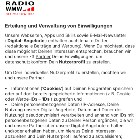
Notrufe kommen rein, was passiert wenn ein Notruf
reinkommt usw. Und dabei bleibt eine Zahl hängen:
66.825 Notrufe gab es im letzten Jahr.
Veröffentlicht:
Donnerstag, 04.05.2023 15:15
Anzeige
Im Zweifel IMMER den Notruf wählen
Anzeige
Die meisten Notrufe gab es im letzten Jahr mit 15.840
in Gronau, die wenigsten mit 966 in Legden. Nahezu
stündlich rufen auch Menschen an, denen es psychisch
einfach nicht gut geht, oder die einsam sind. Und
trotzdem ist es wichtig, im Zweifel
IMMER
den Notruf
zu wählen, sagt Sühling. Auch wenn man das Gefühl