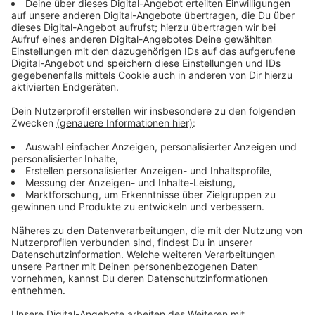
hat, die Beamten eventuell nur zu belästigen. In der
Regel ist die Polizei, je nach Einsatzlage, innerhalb von
6,5 bis 16 Minuten vor Ort. Heute (04.05.23) zum
Beispiel auch weil eine 94-jährige Dame Sorge hatte,
beim Verkauf ihres Wohnmobils auf Betrüger herein zu
fallen und diesen dann allein gegenüber zu stehen.
Anzeige
Samstag ist der arbeitsintensivste Tag
Anzeige
Die Polizei gibt viele Statistiken heraus: zur
Kriminalität, oder auch zum Unfallgeschehen auf den
Straßen. Doch jetzt hat sie das erste Mal Zahlen zur
Basisarbeit veröffentlicht. Also wie viele Einsätze es
insgesamt in einzelnen Bereichen gibt, wie viele