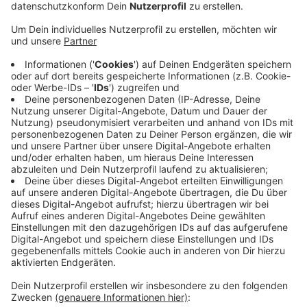
Veröffentlicht:
Donnerstag, 07.10.2021 14:04
Anzeige
Ersthelfer und weitere Zeugen gesucht
Anzeige
Ein Busfahrer hatte den Jungen beim Abbiegen
übersehen. Der Schüler wollte gerade über einen
Zebrastreifen gehen. Die Polizei sucht jetzt Ersthelfer
und weitere mögliche Zeugen. Sie sollen sich bitte bei
der Verkehrspolizei in Ahaus unter dieser Nummer
melden: 02561 9260.
Anzeige